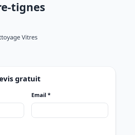
re-tignes
ttoyage Vitres
vis gratuit
Email *