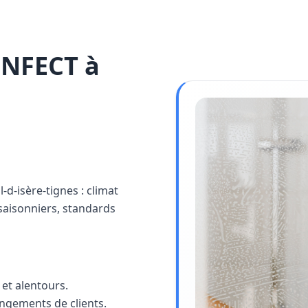
INFECT à
l-d-isère-tignes : climat
saisonniers, standards
et alentours.
angements de clients.