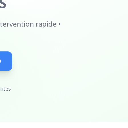
S
tervention rapide •
0
antes