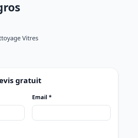
gros
ttoyage Vitres
vis gratuit
Email *