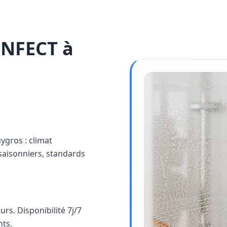
INFECT à
uygros : climat
saisonniers, standards
rs. Disponibilité 7j/7
nts.