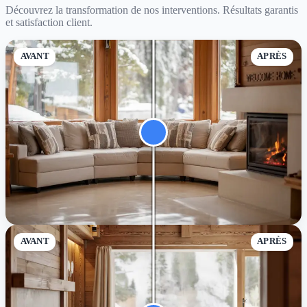
Découvrez la transformation de nos interventions. Résultats garantis
et satisfaction client.
AVANT
APRÈS
AVANT
APRÈS