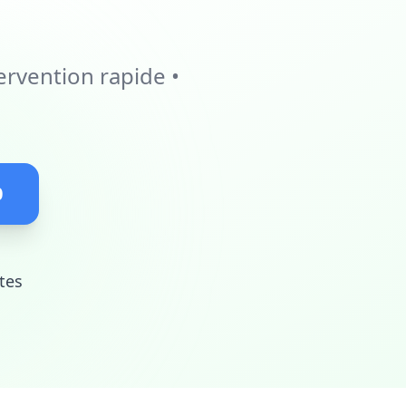
ervention rapide •
0
tes