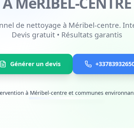
À MéRIBEL-CENTRE
nnel de nettoyage à Méribel-centre. Int
Devis gratuit • Résultats garantis
Générer un devis
+3378393265
tervention à Méribel-centre et communes environnan