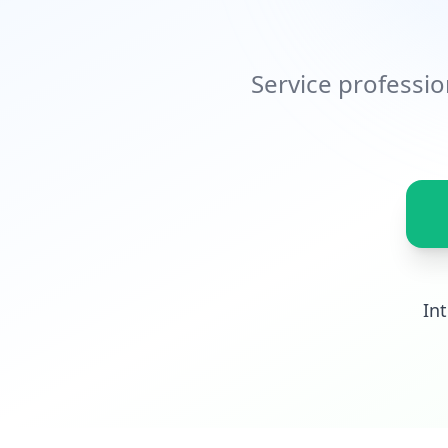
Service professio
In