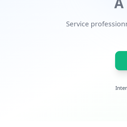
À
Service profession
Inte