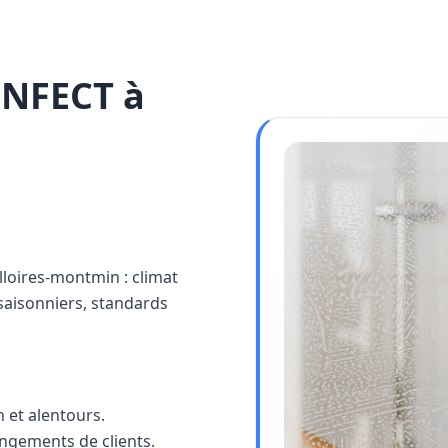
INFECT à
alloires-montmin : climat
saisonniers, standards
 et alentours.
angements de clients.