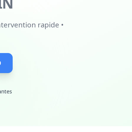
IN
tervention rapide •
0
antes