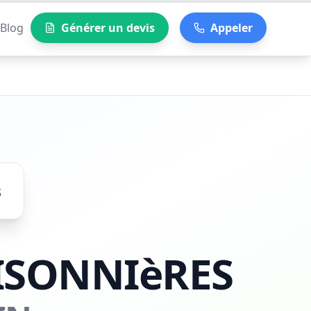
Blog
Générer un devis
Appeler
s
ISONNIèRES