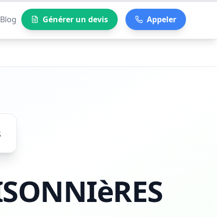
Blog
Générer un devis
Appeler
s
ISONNIèRES