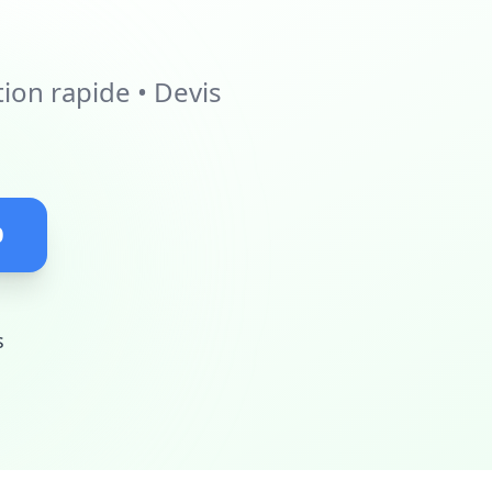
ion rapide • Devis
0
s