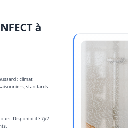
INFECT à
oussard : climat
saisonniers, standards
urs. Disponibilité 7j/7
nts.