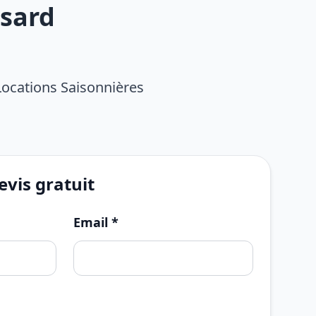
ssard
Locations Saisonnières
vis gratuit
Email *