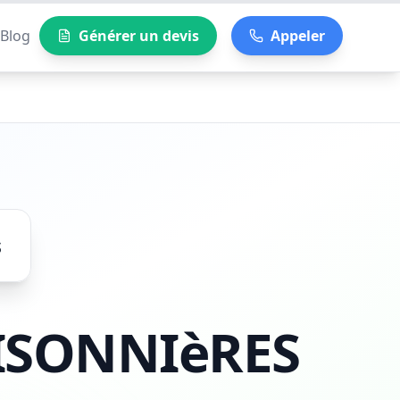
Blog
Générer un devis
Appeler
s
ISONNIèRES