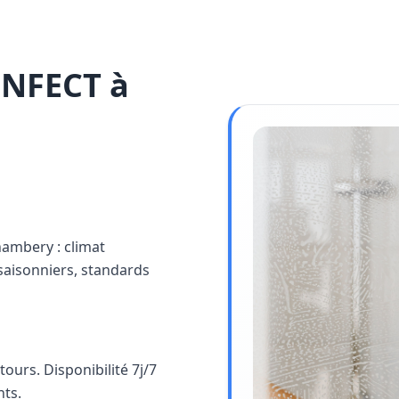
INFECT à
hambery : climat
saisonniers, standards
urs. Disponibilité 7j/7
nts.