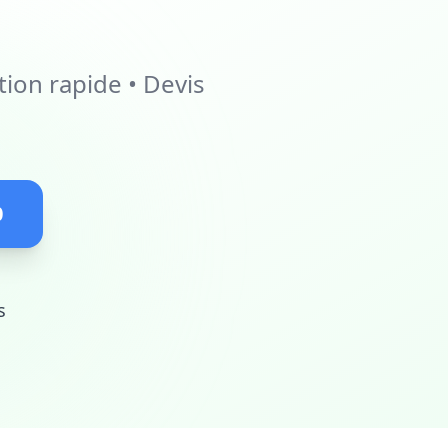
ion rapide • Devis
0
s