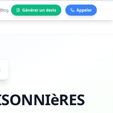
Blog
Générer un devis
Appeler
s
ISONNIèRES