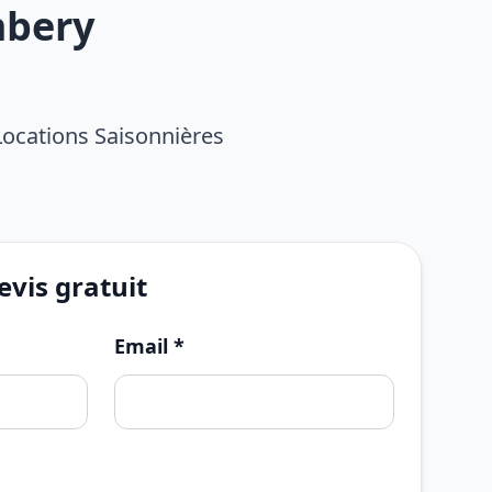
mbery
Locations Saisonnières
vis gratuit
Email *