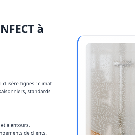
INFECT à
l-d-isère-tignes : climat
saisonniers, standards
et alentours.
angements de clients.