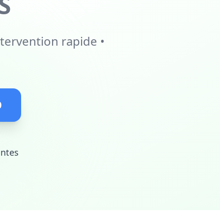
S
tervention rapide •
0
antes