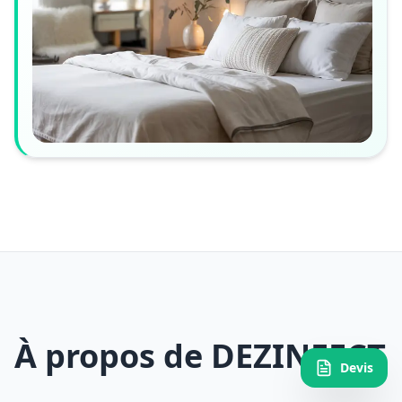
À propos de DEZINFECT
Devis