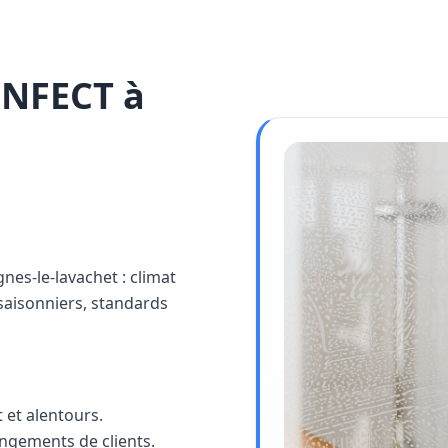
INFECT à
gnes-le-lavachet : climat
saisonniers, standards
 et alentours.
angements de clients.