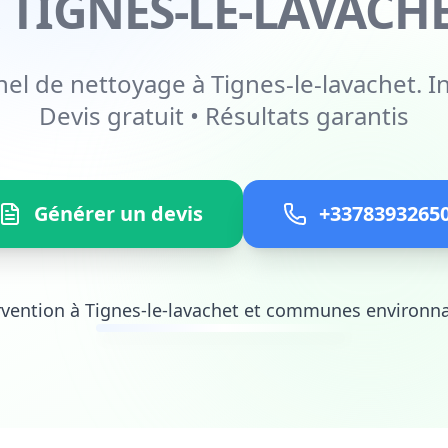
 TIGNES-LE-LAVACH
el de nettoyage à Tignes-le-lavachet. I
Devis gratuit • Résultats garantis
Générer un devis
+3378393265
rvention à Tignes-le-lavachet et communes environn