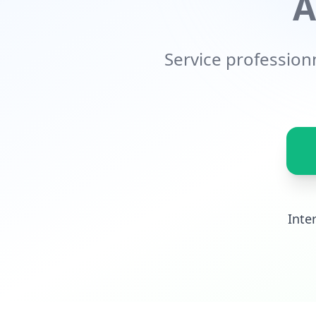
À
Service professionn
Inte