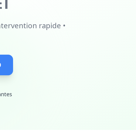
ET
ntervention rapide •
0
antes