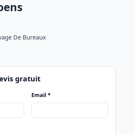
oens
oyage De Bureaux
vis gratuit
Email *