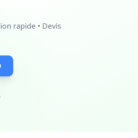
ion rapide • Devis
0
s