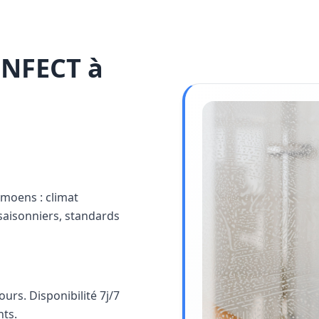
INFECT à
amoens : climat
saisonniers, standards
rs. Disponibilité 7j/7
nts.