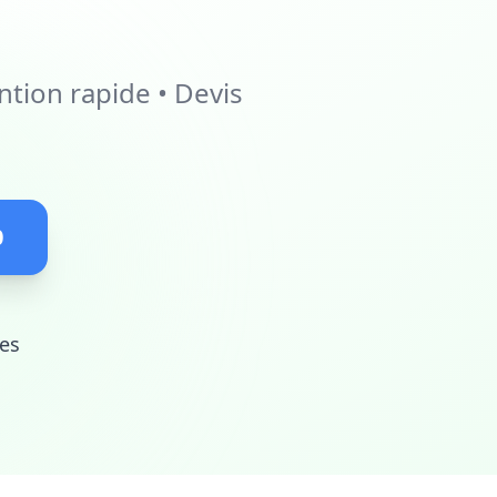
ntion rapide • Devis
0
es