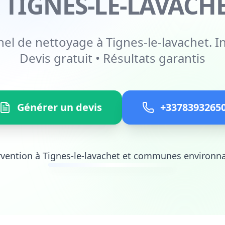
 TIGNES-LE-LAVACH
el de nettoyage à Tignes-le-lavachet. I
Devis gratuit • Résultats garantis
Générer un devis
+3378393265
rvention à Tignes-le-lavachet et communes environn