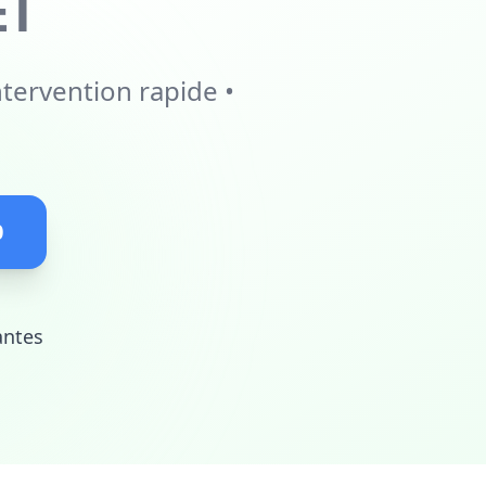
ET
ntervention rapide •
0
antes