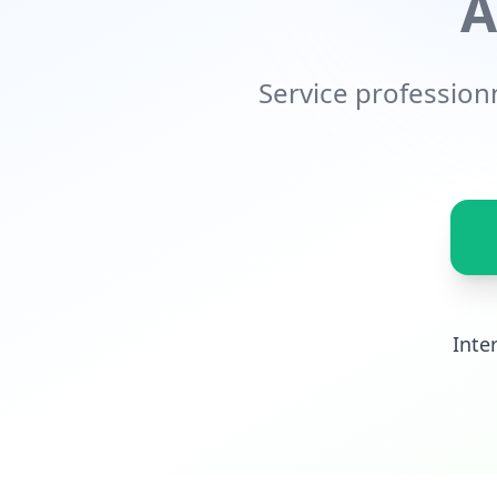
À
Service professionn
Inte