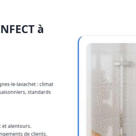
INFECT à
gnes-le-lavachet : climat
saisonniers, standards
 et alentours.
angements de clients.