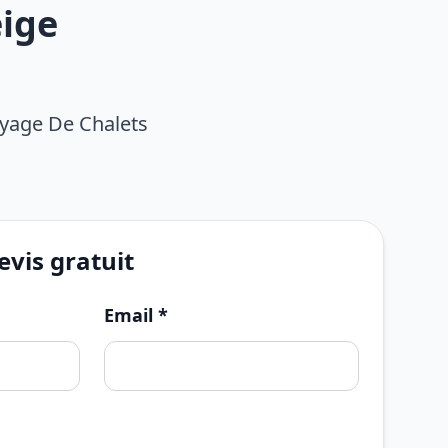
ige
oyage De Chalets
vis gratuit
Email *