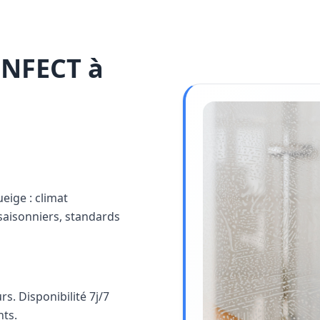
INFECT à
ueige : climat
saisonniers, standards
s. Disponibilité 7j/7
nts.