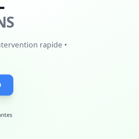
L
NS
ntervention rapide •
0
antes