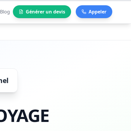
Blog
Générer un devis
Appeler
nel
OYAGE