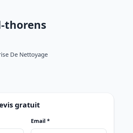
l-thorens
rise De Nettoyage
vis gratuit
Email *