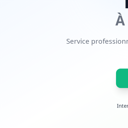
À
Service professionn
Inte