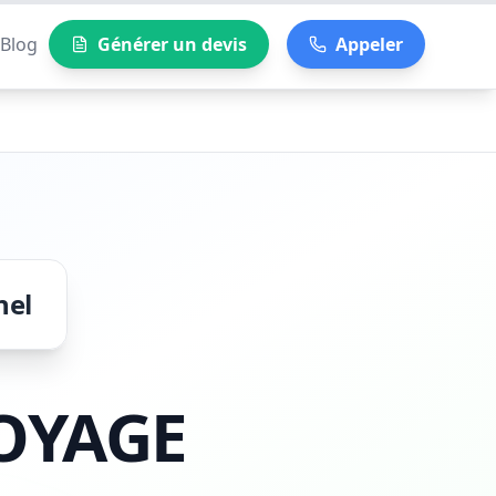
Blog
Générer un devis
Appeler
nel
OYAGE