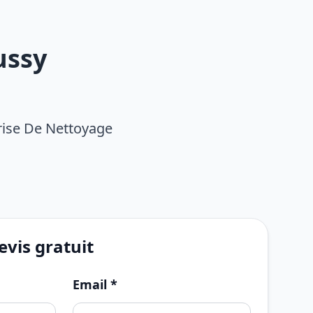
ussy
rise De Nettoyage
vis gratuit
Email *