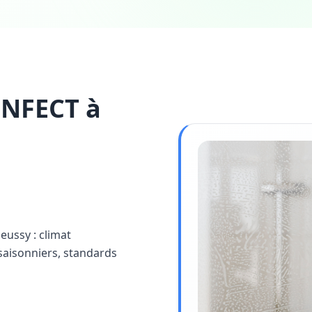
INFECT à
ieussy : climat
saisonniers, standards