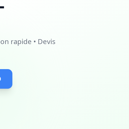
L
on rapide • Devis
0