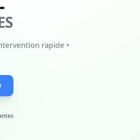
L
ES
ntervention rapide •
0
antes