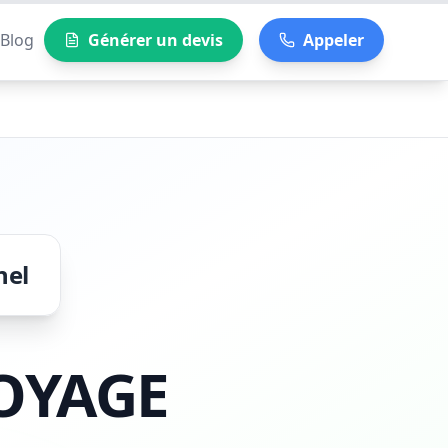
Blog
Générer un devis
Appeler
nel
OYAGE