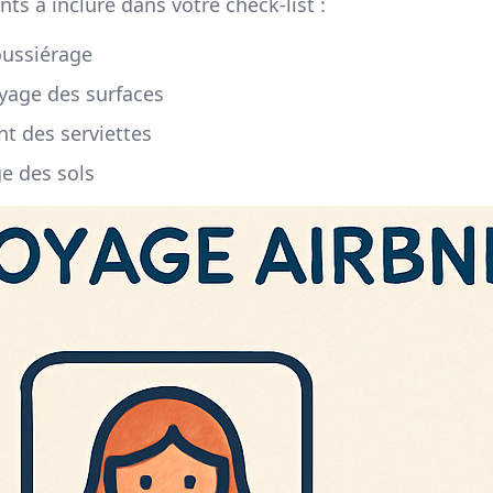
s à inclure dans votre check-list :
oussiérage
yage des surfaces
t des serviettes
ge des sols